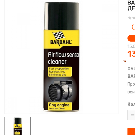
BA
ДЕ
15,
1
ОБ
BAR
Про
вси
Ко