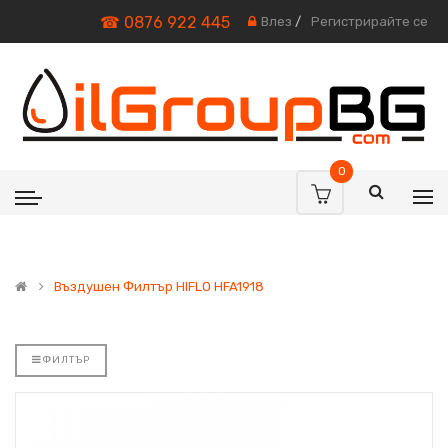
☎ 0876 922 445
Влез
/
Регистрирайте се
0
Въздушен Филтър HIFLO HFA1918
ФИЛТЪР