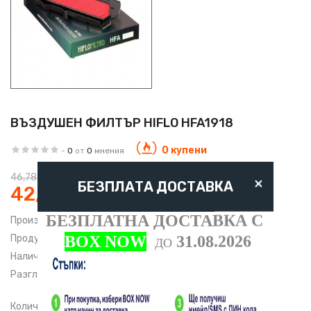
ВЪЗДУШЕН ФИЛТЪР HIFLO HFA1918
0 купени
-
0
от
0
мнения
46,78 € / 91.49 лв.
×
БЕЗПЛАТА ДОСТАВКА
42,10 € / 82.34 лв.
-10%
БЕЗПЛАТНА ДОСТАВКА С
Производител:
HifloFiltro
BOX NOW
31.08.2026
Продуктов код:
HFA 1918
ДО
Наличност:
В наличност
Разгледан:
2736 пъти
Количество: