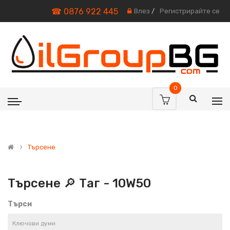
☎ 0876 922 445
Влез
/
Регистрирайте се
0
Търсене
Търсене 🔎 Таг - 10W50
Търси