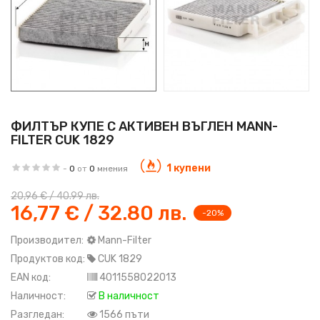
ФИЛТЪР КУПЕ С АКТИВЕН ВЪГЛЕН MANN-
FILTER CUK 1829
1 купени
-
0
от
0
мнения
20,96 € / 40.99 лв.
16,77 € / 32.80 лв.
-20%
Производител:
Mann-Filter
Продуктов код:
CUK 1829
EAN код:
4011558022013
Наличност:
В наличност
Разгледан:
1566 пъти