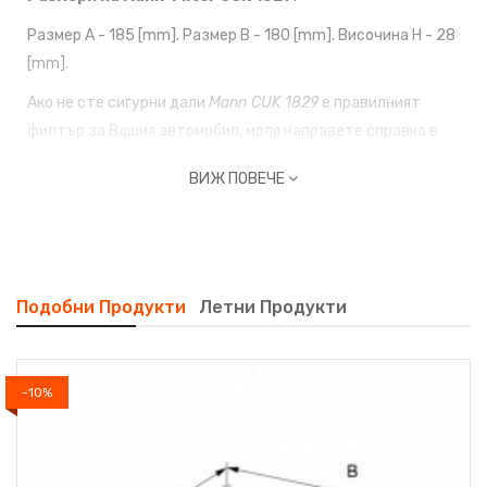
Размер A - 185 [mm]. Размер B - 180 [mm]. Височина H - 28
[mm].
Ако не сте сигурни дали
Mann CUK 1829
е правилният
филтър за Вашия автомобил, моля направете справка в
страницата ни с
електронни каталози!
ВИЖ ПОВЕЧЕ
Подобни Продукти
Летни Продукти
-10%