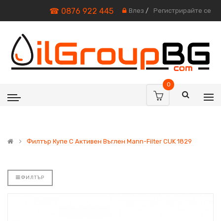
☎ 0876 922 445
Влез
/
Регистрирайте се
0
Филтър Купе С Активен Въглен Mann-Filter CUK 1829
ФИЛТЪР