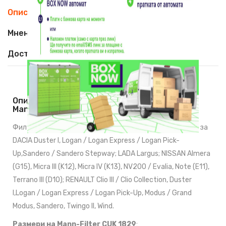
Описание
Мнения (0)
Доставка
Описание На Филтър Купе С Активен Въглен
Mann-Filter CUK 1829
Филтър купе с активен въглен
Mann-Filter CUK 1829
за
DACIA Duster I, Logan / Logan Express / Logan Pick-
Up,Sandero / Sandero Stepway; LADA Largus; NISSAN Almera
(G15), Micra III (K12), Micra IV (K13), NV200 / Evalia, Note (E11),
Terrano III (D10); RENAULT Clio III / Clio Collection, Duster
I,Logan / Logan Express / Logan Pick-Up, Modus / Grand
Modus, Sandero, Twingo II, Wind.
Размери на Mann-Filter CUK 1829
: