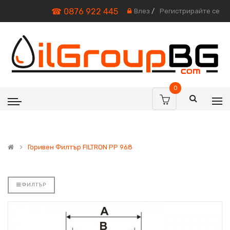
☎ 0876 922 445
Влез
/
Регистрирайте се
0
Горивен Филтър FILTRON PP 968
ФИЛТЪР