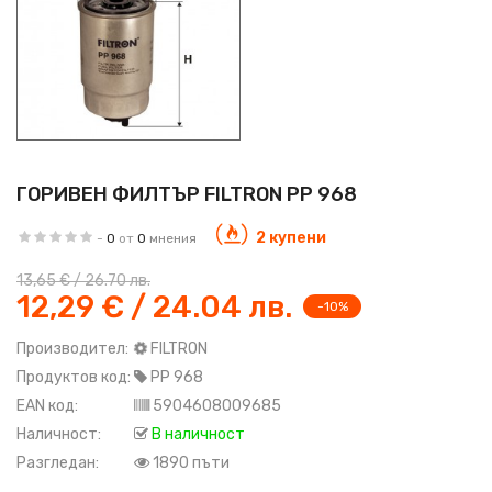
ГОРИВЕН ФИЛТЪР FILTRON PP 968
2 купени
-
0
от
0
мнения
13,65 € / 26.70 лв.
12,29 € / 24.04 лв.
-10%
Производител:
FILTRON
Продуктов код:
PP 968
EAN код:
5904608009685
Наличност:
В наличност
Разгледан:
1890 пъти