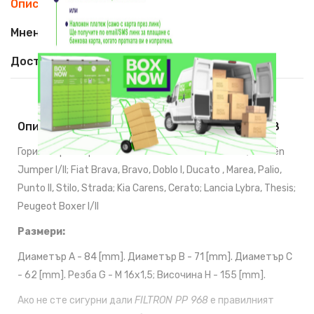
Описание
Мнения (0)
Доставка
Описание На Горивен Филтър FILTRON PP 968
Горивен филтър
FILTRON PP 968
за Alfa Romeo; Citroën
Jumper I/II; Fiat Brava, Bravo, Doblo I, Ducato , Marea, Palio,
Punto II, Stilo, Strada; Kia Carens, Cerato; Lancia Lybra, Thesis;
Peugeot Boxer I/II
Размери:
Диаметър A - 84 [mm]. Диаметър B - 71 [mm]. Диаметър C
- 62 [mm]. Резба G - M 16x1,5; Височина H - 155 [mm].
Ако не сте сигурни дали
FILTRON PP 968
е правилният