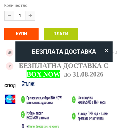
Количество:
×
БЕЗПЛАТА ДОСТАВКА
УСЛОВИЯ ЗА ДОСТАВКА
ДОБАВИ КЪМ ЖЕЛАНИ
БЕЗПЛАТНА ДОСТАВКА С
ЗАДАЙТЕ ВЪПРОС
BOX NOW
31.08.2026
ДО
СПОДЕЛИ