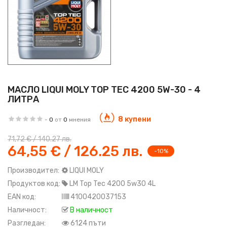
МАСЛО LIQUI MOLY TOP TEC 4200 5W-30 - 4
ЛИТРА
8 купени
-
0
от
0
мнения
71,72 € / 140.27 лв.
64,55 € / 126.25 лв.
-10%
Производител:
LIQUI MOLY
Продуктов код:
LM Top Tec 4200 5w30 4L
EAN код:
4100420037153
Наличност:
В наличност
Разгледан:
6124 пъти