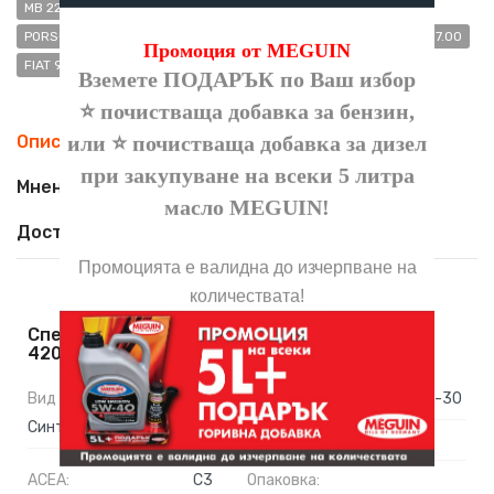
MB 229.52
OPEL OV0401547-G30
OPEL OV0401547-D30
PORSCHE C30
VW 504.00
VW 506.00
VW 506.01
VW 507.00
Промоция от MEGUIN
FIAT 9.55535-S1
FIAT 9.55535-S3
BMW LONGLIFE-04
Вземете ПОДАРЪК по Ваш избор
⭐ почистваща добавка за бензин,
или ⭐ почистваща добавка за дизел
Описание
при закупуване на всеки 5 литра
Мнения (0)
масло
MEGUIN
!
Доставка
Промоцията е валидна до изчерпване на
количествата!
Спецификации На Масло LIQUI MOLY Top Tec
4200 5W30 4л
Вид масло:
Вискозитет:
5W-30
Синтетично
ACEA:
C2
ACEA:
C3
Опаковка: