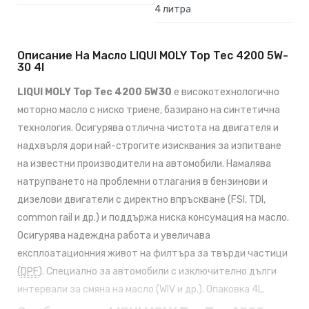
4 литра
Описание На Масло LIQUI MOLY Top Tec 4200 5W-
30 4l
LIQUI MOLY Top Tec 4200 5W30
е високотехнологично
моторно масло с ниско триене, базирано на синтетична
технология. Осигурява отлична чистота на двигателя и
надхвърля дори най-строгите изисквания за изпитване
на известни производители на автомобили. Намалява
натрупването на проблемни отлагания в бензинови и
дизелови двигатели с директно впръскване (FSI, TDI,
common rail и др.) и поддържа ниска консумация на масло.
Осигурява надеждна работа и увеличава
експлоатационния живот на филтъра за твърди частици
(
DPF
). Специално за автомобили с изключително дълги
интервали за смяна на масло (WIV и др.). Опаковка 4L.