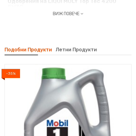
Одобрения на LIQUI MOLY Top Tec 4200
5W30
ВИЖ ПОВЕЧЕ
ACEA C3 / ACEA C2
API SP
BMW Longlife-04
MB 229.31 / MB 229.51 / MB 229.52
Подобни Продукти
Летни Продукти
Opel OV0401547-G30 / Opel OV0401547-D30
Porsche C30
VW 504 00 / VW 506 00 / VW 506 01 / VW 507 00
Fiat 9.55535-S1 / Fiat 9.55535-S3
-35%
Характеристики на LIQUI MOLY Top Tec
4200 5W30
✔️ Тестван за турбокомпресори и каталитични
конвертори.
✔️ Намалява емисиите на вредни вещества.
✔️ Гладка работа на двигателя.