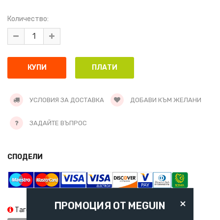
Количество:
УСЛОВИЯ ЗА ДОСТАВКА
ДОБАВИ КЪМ ЖЕЛАНИ
ЗАДАЙТЕ ВЪПРОС
СПОДЕЛИ
×
ПРОМОЦИЯ ОТ MEGUIN
Тагове:
LIQUI MOLY
5W30
MB 229.31
MB 229.51