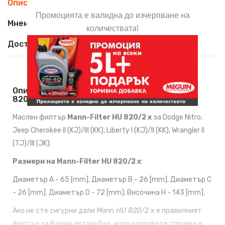
Описание
Промоцията е валидна до изчерпване на
Мнения (0)
количествата!
Доставка
Описание На Маслен Филтър Mann-Filter HU
820/2 X
Маслен филтър
Mann-Filter HU 820/2 x
за Dodge Nitro;
Jeep Cherokee II (KJ)/III (KK), Liberty I (KJ)/II (KK), Wrangler II
(TJ)/III (JK).
Размери на Mann-Filter HU 820/2 x
:
Диаметър A - 65 [mm]. Диаметър B - 26 [mm]. Диаметър C
- 26 [mm]. Диаметър D - 72 [mm]. Височина H - 143 [mm].
Ако не сте сигурни дали
Mann HU 820/2 x
е правилният
филтър за Вашия автомобил, моля направете справка в