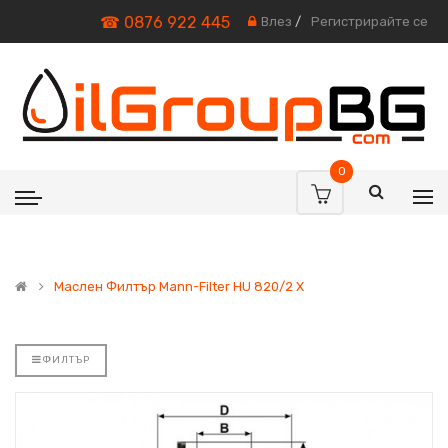
☎ 0876 922 445
Влез
/
Регистрирайте се
0
Маслен Филтър Mann-Filter HU 820/2 X
ФИЛТЪР