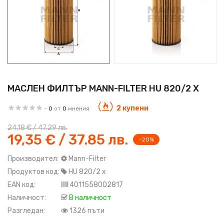
МАСЛЕН ФИЛТЪР MANN-FILTER HU 820/2 X
2 купени
-
0
от
0
мнения
24,18 € / 47.29 лв.
19,35 € / 37.85 лв.
-20%
Производител:
Mann-Filter
Продуктов код:
HU 820/2 x
EAN код:
4011558002817
Наличност:
В наличност
Разгледан:
1326 пъти