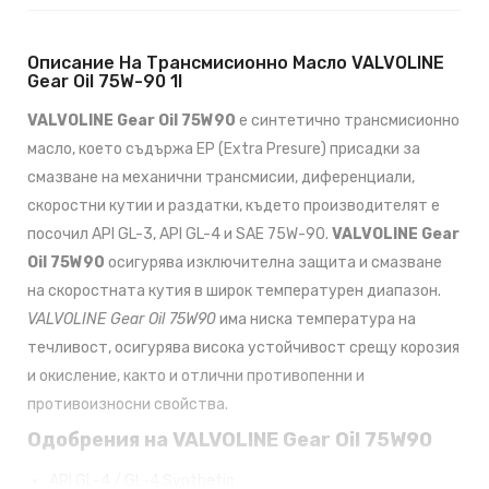
Описание На Трансмисионно Масло VALVOLINE
Gear Oil 75W-90 1l
VALVOLINE Gear Oil 75W90
е синтетично трансмисионно
масло, което съдържа ЕР (Extra Presure) присадки за
смазване на механични трансмисии, диференциали,
скоростни кутии и раздатки, където производителят е
посочил API GL-3, API GL-4 и SAE 75W-90.
VALVOLINE Gear
Oil 75W90
осигурява изключителна защита и смазване
на скоростната кутия в широк температурен диапазон.
VALVOLINE Gear Oil 75W90
има ниска температура на
течливост, осигурява висока устойчивост срещу корозия
и окисление, както и отлични противопенни и
противоизносни свойства.
Одобрения на VALVOLINE Gear Oil 75W90
API GL-4 / GL-4 Synthetic