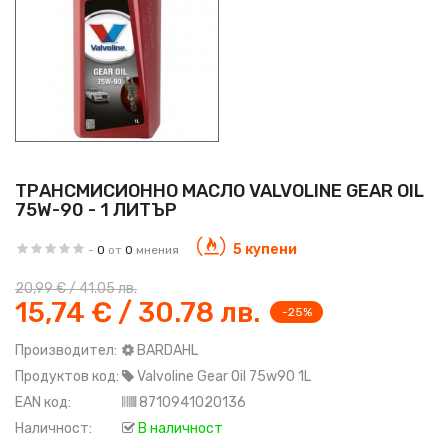
ТРАНСМИСИОННО МАСЛО VALVOLINE GEAR OIL
75W-90 - 1 ЛИТЪР
5 купени
-
0
от
0
мнения
20,99 € / 41.05 лв.
15,74 € / 30.78 лв.
-25%
Производител:
BARDAHL
Продуктов код:
Valvoline Gear Oil 75w90 1L
EAN код:
8710941020136
Наличност:
В наличност