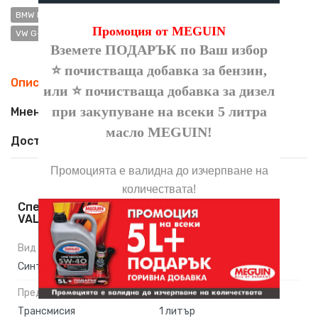
BMW MTF LT-4
GM 1940182
GM 1940764
GM 1940768
Промоция от MEGUIN
VW G-50
Вземете ПОДАРЪК по Ваш избор
⭐ почистваща добавка за бензин,
Описание
или ⭐ почистваща добавка за дизел
при закупуване на всеки 5 литра
Мнения (0)
масло
MEGUIN
!
Доставка
Промоцията е валидна до изчерпване на
количествата!
Спецификации На Трансмисионно Масло
VALVOLINE Gear Oil 75W90 1л
Вид масло:
Вискозитет:
Синтетично
75W-90
Предназначение:
Опаковка:
Трансмисия
1 литър