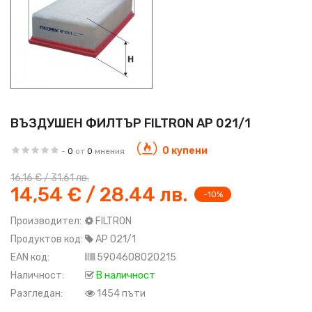
ВЪЗДУШЕН ФИЛТЪР FILTRON AP 021/1
0 купени
-
0
от
0
мнения
16,16 € / 31.61 лв.
14,54 € / 28.44 лв.
-10%
Производител:
FILTRON
Продуктов код:
AP 021/1
EAN код:
5904608020215
Наличност:
В наличност
Разгледан:
1454 пъти