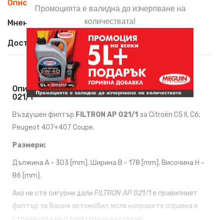
Описание
Промоцията е валидна до изчерпване на
количествата!
Мнения (0)
Доставка
Описание На Въздушен Филтър FILTRON AP
021/1
Въздушен филтър
FILTRON AP 021/1
за Citroën C5 II, C6;
Peugeot 407+407 Coupe.
Размери:
Дължина A - 303 [mm]. Ширина B - 178 [mm]. Височина H -
86 [mm].
Ако не сте сигурни дали
FILTRON AP 021/1
е правилният
филтър за Вашия автомобил, моля направете справка в
страницата ни с
електронни каталози!