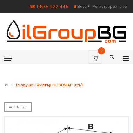
☎ 0876 922 445
Влез
/
Регистрирайте се
0
Въздушен Филтър FILTRON AP 021/1
ФИЛТЪР