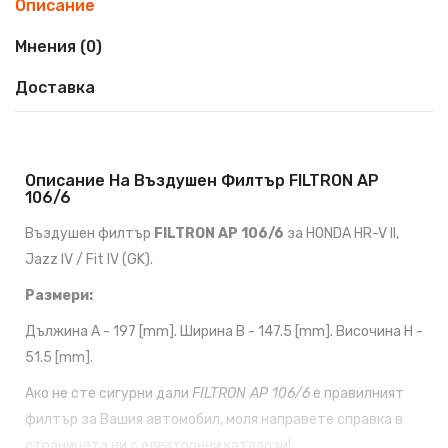
Описание
Мнения (0)
Доставка
Описание На Въздушен Филтър FILTRON AP
106/6
Въздушен филтър
FILTRON AP 106/6
за HONDA HR-V II,
Jazz IV / Fit IV (GK).
Размери:
Дължина A - 197 [mm]. Ширина B - 147.5 [mm]. Височина H -
51.5 [mm].
Ако не сте сигурни дали
FILTRON AP 106/6
е правилният
филтър за Вашия автомобил, моля направете справка в
страницата ни с
електронни каталози!