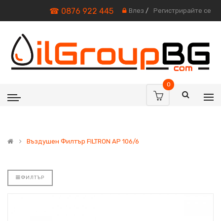
☎ 0876 922 445
Влез
/
Регистрирайте се
0
Въздушен Филтър FILTRON AP 106/6
ФИЛТЪР