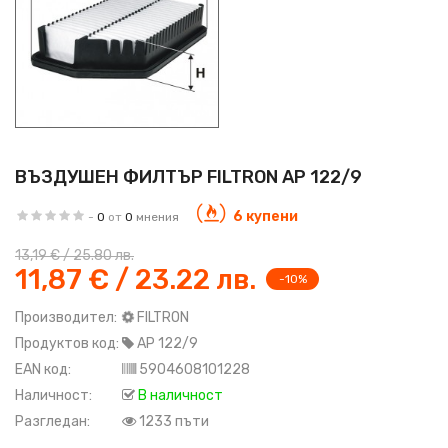
ВЪЗДУШЕН ФИЛТЪР FILTRON AP 122/9
6 купени
-
0
от
0
мнения
13,19 € / 25.80 лв.
11,87 € / 23.22 лв.
-10%
Производител:
FILTRON
Продуктов код:
AP 122/9
EAN код:
5904608101228
Наличност:
В наличност
Разгледан:
1233 пъти