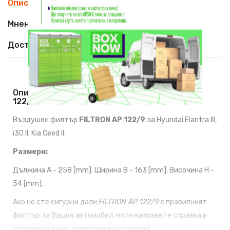
Описание
Мнения (0)
Доставка
Описание На Въздушен Филтър FILTRON AP
122/9
Въздушен филтър
FILTRON AP 122/9
за Hyundai Elantra III,
i30 II; Kia Ceed II.
Размери:
Дължина A - 258 [mm]. Ширина B - 163 [mm]. Височина H -
54 [mm].
Ако не сте сигурни дали
FILTRON AP 122/9
е правилният
филтър за Вашия автомобил, моля направете справка в
страницата ни с
електронни каталози!