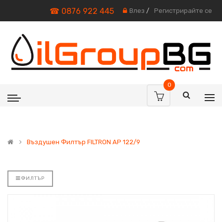
☎ 0876 922 445
Влез
/
Регистрирайте се
0
Въздушен Филтър FILTRON AP 122/9
ФИЛТЪР