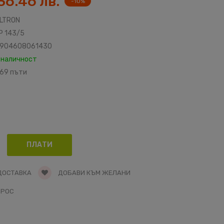
36.46 лв.
-10%
ILTRON
P 143/5
904608061430
 наличност
69 пъти
ДОСТАВКА
ДОБАВИ КЪМ ЖЕЛАНИ
ПРОС