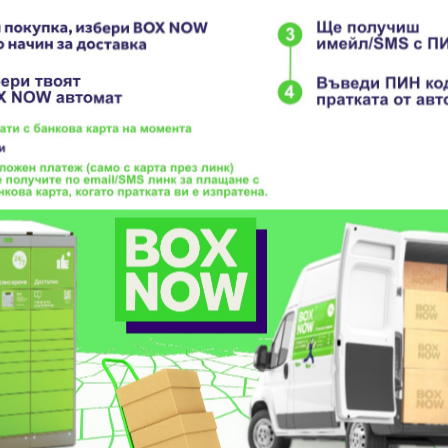
ни Продукти
Летни Продукти
УШЕН ФИЛТЪР MANN-FILTER
C 32 011