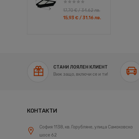
17,70 € / 34.62 лв.
АЧКИ
ЛЯТНА ТЕЧНОСТ ЗА ЧИСТАЧКИ
ЛЯТ
0..
BARDAHL - 5 ЛИТРА..
КО
15,93 € / 31.16 лв.
9,35 € / 18.29 лв.
8,42 € / 16.47 лв.
СТАНИ ЛОЯЛЕН КЛИЕНТ
Виж защо, включи се и ти!
КОНТАКТИ
София 1138, кв. Горубляне, улица Самоковско
шосе 62