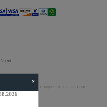
Cruiser.
×
втомобил, моля направете справка в страницата ни
08.2026