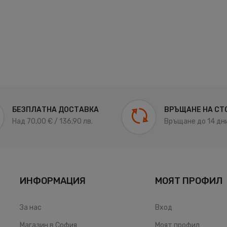
НА ТЕЧНОСТ ЗА ЧИСТАЧКИ
ЛЯТНА ТЕЧНОСТ ЗА ЧИСТ
НЦЕНТРАТ RAVENOL 1:100..
MOTUL - 5 ЛИТРА..
3,50 € / 6.85 лв.
17,24 € / 33.72 лв.
2,80 € / 5.48 лв.
9,48 € / 18.54 лв.
БЕЗПЛАТНА ДОСТАВКА
ВРЪЩАНЕ НА СТ
Над 70,00 € / 136,90 лв.
Връщане до 14 дни
ИНФОРМАЦИЯ
МОЯТ ПРОФИЛ
За нас
Вход
Магазин в София
Моят профил