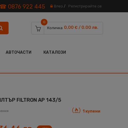
☎ 0876 922 445
Влез
/
Регистрирайте се
0
0,00 € / 0.00 лв.
Количка
АВТОЧАСТИ
КАТАЛОЗИ
ТЪР FILTRON AP 143/5
нения
1 купени