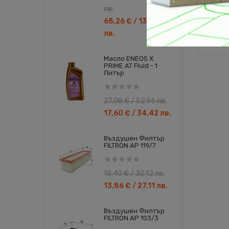
лв.
68,26 € / 133.50
лв.
Масло ENEOS X
PRIME AT Fluid - 1
Литър
27,08 € / 52.96 лв.
-10%
17,60 € / 34.42 лв.
-20%
Въздушен Филтър
FILTRON AP 119/7
15,40 € / 30.12 лв.
13,86 € / 27.11 лв.
Въздушен Филтър
FILTRON AP 103/3