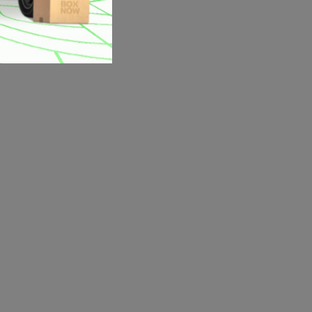
-20%
-10%