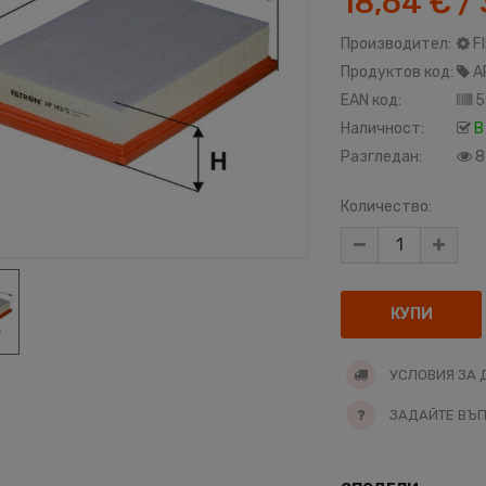
18,64 € / 
Производител:
F
Продуктов код:
A
EAN код:
5
Наличност:
В
Разгледан:
8
Количество:
УСЛОВИЯ ЗА 
ЗАДАЙТЕ ВЪ