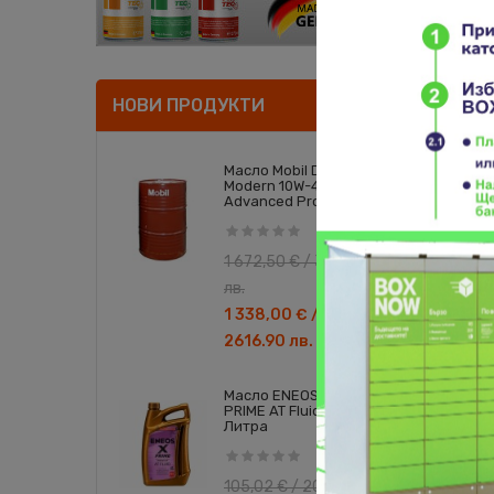
Подоб
НОВИ ПРОДУКТИ
Масло Mobil Delvac
-20%
Modern 10W-40
Advanced Protecti..
1 672,50 € / 3271.13
лв.
1 338,00 € /
2616.90 лв.
Масло ENEOS X
«
PRIME AT Fluid - 4
Литрa
ВЪЗД
105,02 € / 205.40