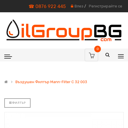
☎ 0876 922 445
Влез
/
Регистрирайте се
0
Въздушен Филтър Mann-Filter C 32 003
ФИЛТЪР