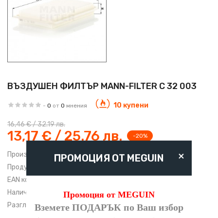
ВЪЗДУШЕН ФИЛТЪР MANN-FILTER C 32 003
10 купени
-
0
от
0
мнения
16,46 € / 32.19 лв.
13,17 € / 25.76 лв.
-20%
×
Производител:
Mann-Filter
ПРОМОЦИЯ ОТ MEGUIN
Продуктов код:
C 32 003
EAN код:
4011558016012
Наличност:
В наличност
Промоция от MEGUIN
Разгледан:
1531 пъти
Вземете ПОДАРЪК по Ваш избор