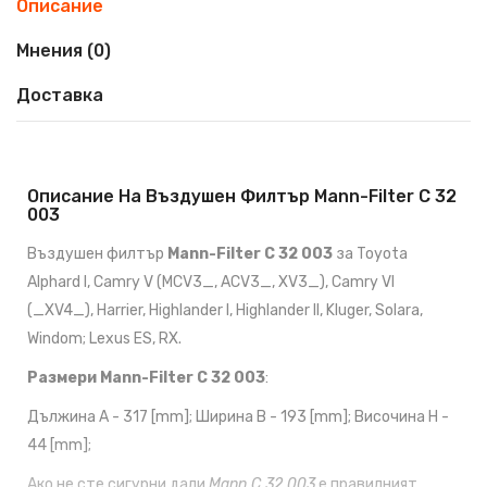
Описание
Мнения (0)
Доставка
Описание На Въздушен Филтър Mann-Filter C 32
003
Въздушен филтър
Mann-Filter C 32 003
за Toyota
Alphard I, Camry V (MCV3_, ACV3_, XV3_), Camry VI
(_XV4_), Harrier, Highlander I, Highlander II, Kluger, Solara,
Windom; Lexus ES, RX.
Размери Mann-Filter C 32 003
:
Дължина A - 317 [mm]; Ширина B - 193 [mm]; Височина H -
44 [mm];
Ако не сте сигурни дали
Mann C 32 003
е правилният